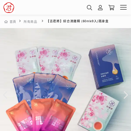
【吉君將】綜合滴雞精 (60mlx9入)隨身盒
首頁
所有商品