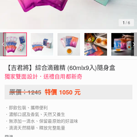
1
/
6
【吉君將】綜合滴雞精 (60mlx9入)隨身盒
獨家雙面設計．送禮自用都新奇
原價：
1245
特價
1050
元
．即飲包裝、攜帶便利
．濃郁口感及香氣、天然又養生
．無添加一滴水、保留最原始的好滋味
．滴滴天然精華、釋放完整能量
常溫