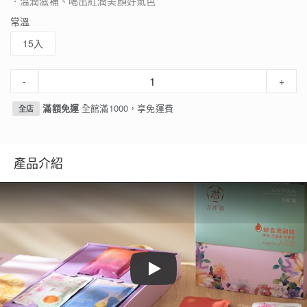
．溫潤滋補、喝出紅潤美顏好氣色
常溫
15入
-
+
滿額免運
全館滿1000，享免運費
全店
產品介紹
Play