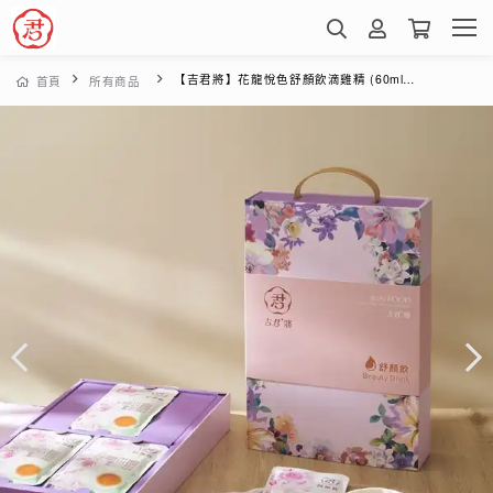
【吉君將】花龍悅色舒顏飲滴雞精 (60mlx15入手提禮盒)
首頁
所有商品