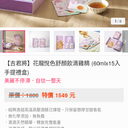
1
/
8
【吉君將】花龍悅色舒顏飲滴雞精 (60mlx15入
手提禮盒)
美麗不停滯．自信一整天
原價：
1800
特價
1549
元
．紹興酒經高溫高壓酒精已揮發、只保留醇厚甘甜香氣
．無化學添加、無負擔
．滴滴天然精華、釋放完整能量