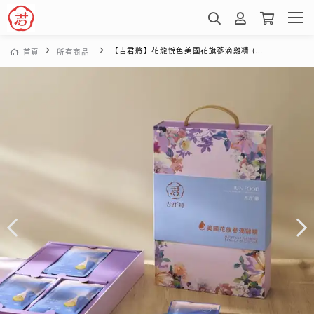
【吉君將】花龍悅色美國花旗蔘滴雞精 (60mlx15入手提禮盒)
首頁
所有商品