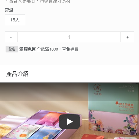
．富含人蔘皂甘、四季養身好食材
常溫
15入
-
+
滿額免運
全館滿1000，享免運費
全店
產品介紹
Play