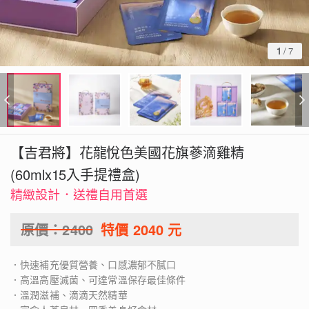
1
/
7
【吉君將】花龍悅色美國花旗蔘滴雞精
(60mlx15入手提禮盒)
精緻設計．送禮自用首選
原價：
2400
特價
2040
元
．快速補充優質營養、口感濃郁不膩口
．高溫高壓滅菌、可達常溫保存最佳條件
．溫潤滋補、滴滴天然精華