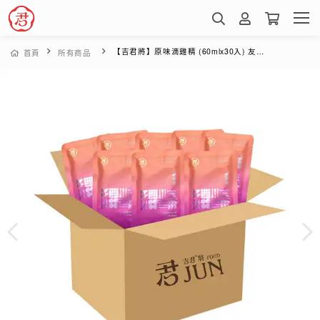
【吉君將】原味滴雞精 (60mlx30入) 友善環保箱購組
首頁
所有商品