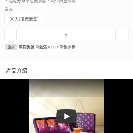
．過濾分離不必要油脂、減少熱量攝取
常溫
30入(環保無盒)
-
+
滿額免運
全館滿1000，享免運費
全店
產品介紹
Play