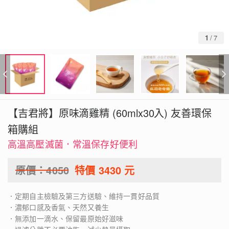
1
/
7
【吉君將】原味滴雞精 (60mlx30入) 友善環保
箱購組
高溫高壓滅菌．常溫保存好便利
原價：
4050
特價
3430
元
．定期自主檢驗及第三方送驗、維持一貫好品質
．濃郁口感及香氣、天然又養生
．無添加一滴水、保留最原始好滋味