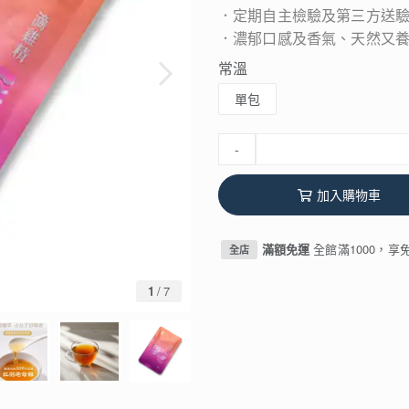
．定期自主檢驗及第三方送
．濃郁口感及香氣、天然又
常溫
單包
-
加入購物車
滿額免運
全館滿1000，享
全店
1
/
7