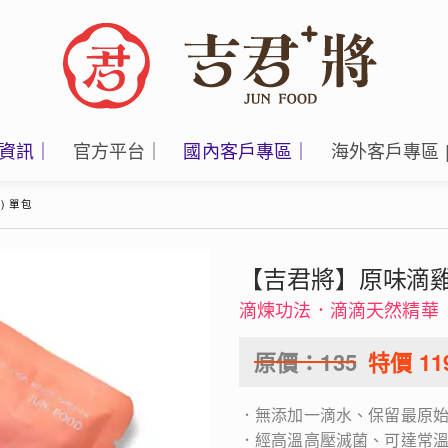
資訊｜
官方平台｜
國內客戶專區｜
海外客戶專區 
) 單包
【吉君將】原味滴雞精 
滴煉功法．滴滴天然精華
原價：
135
特價
11
．無添加一滴水、保留最原
．經高溫高壓滅菌、可達常