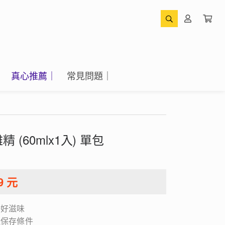
|
真心推薦｜
常見問題｜
(60mlx1入) 單包
9
元
始好滋味
溫保存條件